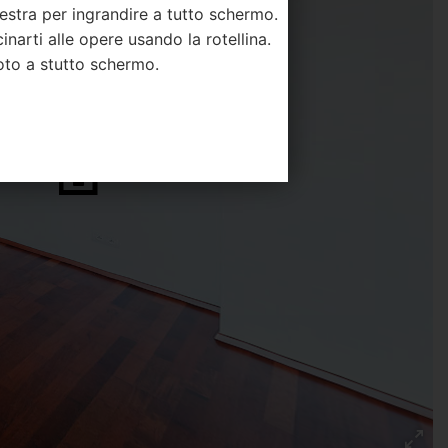
destra per ingrandire a tutto schermo.
narti alle opere usando la rotellina.
foto a stutto schermo.
 visualizzare la biografia ed i contatti