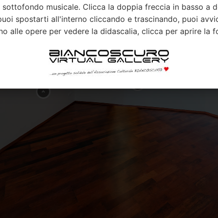
e il sottofondo musicale. Clicca la doppia freccia in basso a 
uoi spostarti all'interno cliccando e trascinando, puoi avvici
ino alle opere per vedere la didascalia, clicca per aprire la 
Stefania Gagliardi
Stefania Gagliardi
"
Oriente"
"
Anime danzanti"
2020
Clicca per
2020
tecnica mista in acqua su tela 3D
tecnica mista in acqua su tela 3D
100x150 cm.
100x150 cm.
Quotazione 650 €
Quotazione 500 €