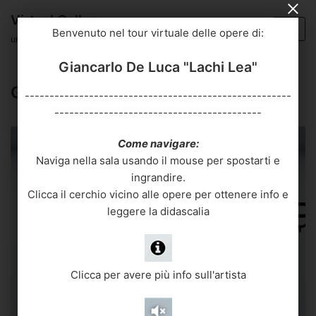
Vai
Virtual Gallery
al
Benvenuto nel tour virtuale delle opere di:
un progetto di BIANCOSCURO
contenuto
Giancarlo De Luca "Lachi Lea"
Giancarlo De Luca “Lachi Lea”
------------------------------------------------------
------------------------------------------
Come navigare:
Naviga nella sala usando il mouse per spostarti e
ingrandire.
Clicca il cerchio vicino alle opere per ottenere info e
leggere la didascalia
Clicca per avere più info sull'artista