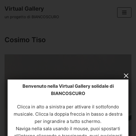
Vai
Virtual Gallery
al
un progetto di BIANCOSCURO
contenuto
Cosimo Tiso
Benvenuto nella Virtual Gallery solidale di
BIANCOSCURO
Clicca in alto a sinistra per attivare il sottofondo
musicale. Clicca la doppia freccia in basso a destra
per ingrandire a tutto schermo.
Naviga nella sala usando il mouse, puoi spostarti
all'interno cliccando e trascinando, puoi avvicinarti