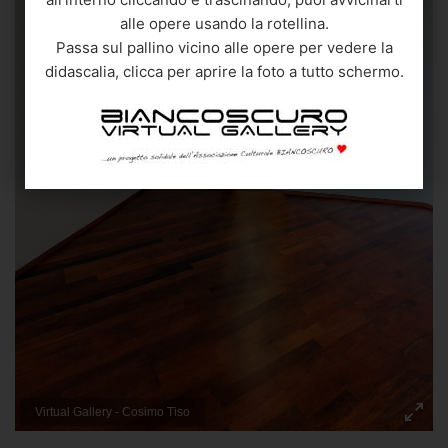
alle opere usando la rotellina.
Passa sul pallino vicino alle opere per vedere la
didascalia, clicca per aprire la foto a tutto schermo.
Cosimo Tiso
Cosimo Tiso
"
Albero di ulivo"
"
Grifo"
Tecnica mista su legno con resina
Tecnica mista su legno con resina
100x100 cm.
100x100 cm.
Quotazione: 2.000 €
Quotazione: 2.000 €
Virtual Gallery - Cosimo Tiso