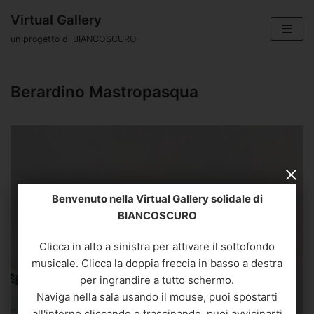
Vai
Virtual Gallery
al
un progetto di BIANCOSCURO
contenuto
Berardino Mastropasqua
Benvenuto nella Virtual Gallery solidale di
BIANCOSCURO
Clicca in alto a sinistra per attivare il sottofondo
musicale. Clicca la doppia freccia in basso a destra
per ingrandire a tutto schermo.
Naviga nella sala usando il mouse, puoi spostarti
all'interno cliccando e trascinando, puoi avvicinarti