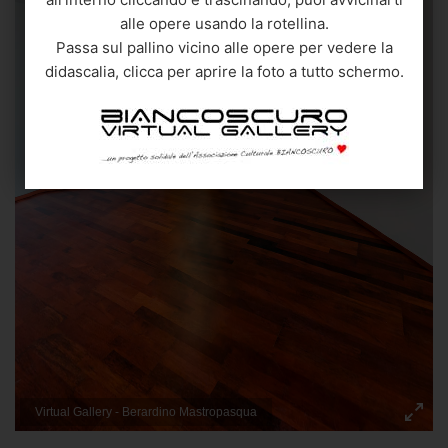
alle opere usando la rotellina.
Passa sul pallino vicino alle opere per vedere la
Berardino Mastropasqua
didascalia, clicca per aprire la foto a tutto schermo.
"la Natività
"
2018
Bassorilevo in legno
40x30 cm.
Quotazione 800€
Virtual Gallery - Berardino Mastropasqua