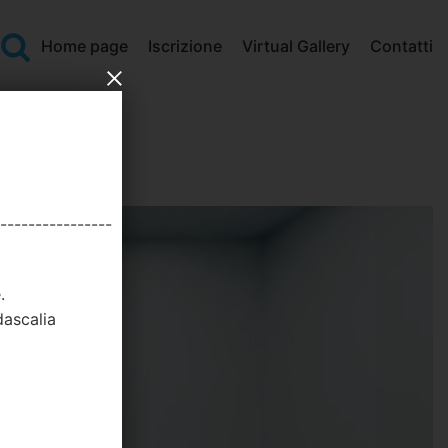
Home page
Iscrizione
Virtual Gallery
Contatti
----------------
.
dascalia