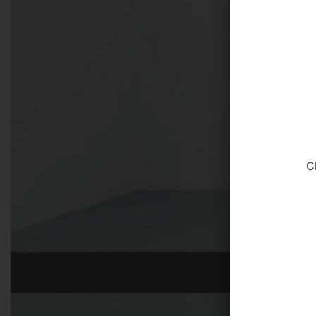
come visitare la
Virtual G
Cl