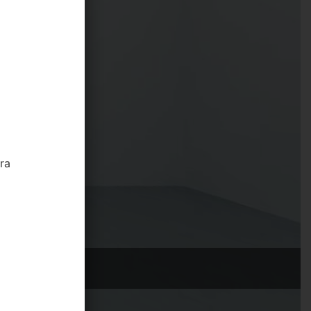
er avere più info sull'artista
tra