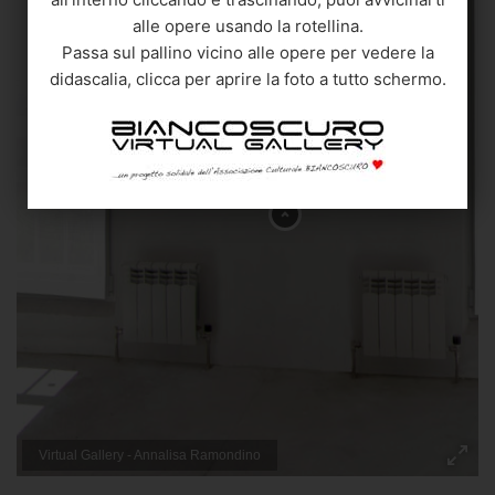
alle opere usando la rotellina.
Passa sul pallino vicino alle opere per vedere la
didascalia, clicca per aprire la foto a tutto schermo.
Annalisa Ramondino
"Carro con figuranti
"
2000
Legno di botte, Vetrino
22x12x11 cm.
Quotazione € 2.000
Virtual Gallery - Annalisa Ramondino