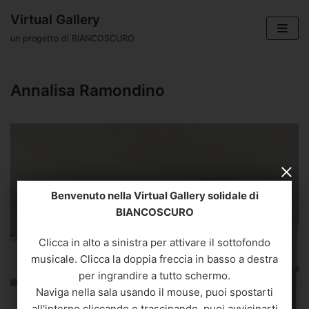
Vai
Virtual Gallery
al
un progetto di BIANCOSCURO
contenuto
Annalisa Ramondino
Benvenuto nella Virtual Gallery solidale di
BIANCOSCURO
Clicca per visualizzare la biografia ed i contatti
Clicca in alto a sinistra per attivare il sottofondo
musicale. Clicca la doppia freccia in basso a destra
per ingrandire a tutto schermo.
Naviga nella sala usando il mouse, puoi spostarti
all'interno cliccando e trascinando, puoi avvicinarti