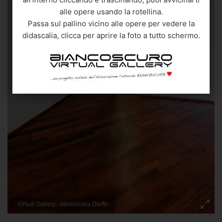
alle opere usando la rotellina.
Passa sul pallino vicino alle opere per vedere la
Alessandra Dieffe
Alessandra Dieffe
didascalia, clicca per aprire la foto a tutto schermo.
"
Richard Parker guarda il mare"
"
Ma Loute"
2018
2017
Arte digitale/Digital media
Arte digitale/Digital media
59x29 cm.
59x84 cm.
Quotazione 1.760 €
Quotazione 2.860 €
Virtual Gallery - Alessandra Dieffe