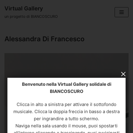
Vai
Virtual Gallery
al
un progetto di BIANCOSCURO
contenuto
Alessandra Di Francesco
Benvenuto nella Virtual Gallery solidale di
BIANCOSCURO
Clicca in alto a sinistra per attivare il sottofondo
musicale. Clicca la doppia freccia in basso a destra
per ingrandire a tutto schermo.
Naviga nella sala usando il mouse, puoi spostarti
all'interno cliccando e trascinando, puoi avvicinarti